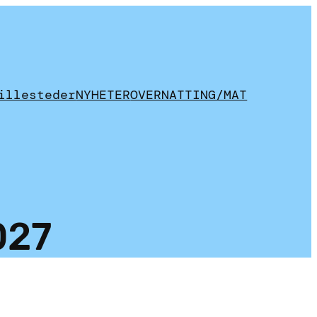
illesteder
NYHETER
OVERNATTING/MAT
027