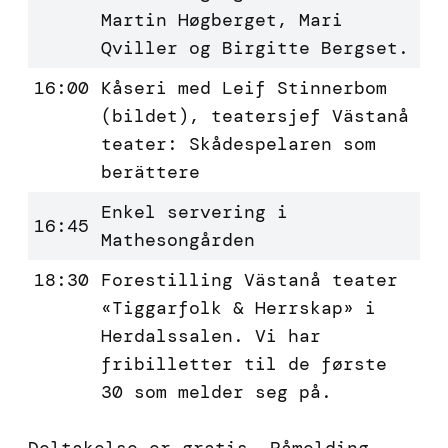
Martin Høgberget, Mari
Qviller og Birgitte Bergset.
16:00
Kåseri med Leif Stinnerbom
(bildet), teatersjef Västanå
teater: Skådespelaren som
berättere
Enkel servering i
16:45
Mathesongården
18:30
Forestilling Västanå teater
«Tiggarfolk & Herrskap» i
Herdalssalen. Vi har
fribilletter til de første
30 som melder seg på.
Deltakelse er gratis. Påmelding