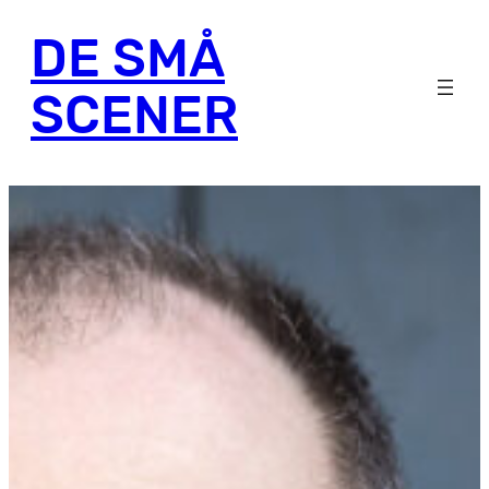
Hopp
DE SMÅ
til
innhold
SCENER